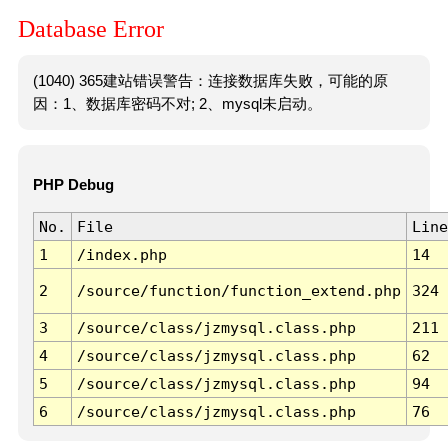
Database Error
(1040) 365建站错误警告：连接数据库失败，可能的原
因：1、数据库密码不对; 2、mysql未启动。
PHP Debug
No.
File
Line
1
/index.php
14
2
/source/function/function_extend.php
324
3
/source/class/jzmysql.class.php
211
4
/source/class/jzmysql.class.php
62
5
/source/class/jzmysql.class.php
94
6
/source/class/jzmysql.class.php
76