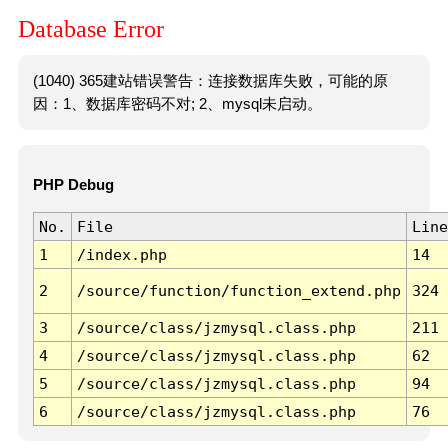
Database Error
(1040) 365建站错误警告：连接数据库失败，可能的原
因：1、数据库密码不对; 2、mysql未启动。
PHP Debug
No.
File
Line
1
/index.php
14
2
/source/function/function_extend.php
324
3
/source/class/jzmysql.class.php
211
4
/source/class/jzmysql.class.php
62
5
/source/class/jzmysql.class.php
94
6
/source/class/jzmysql.class.php
76