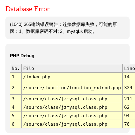
Database Error
(1040) 365建站错误警告：连接数据库失败，可能的原
因：1、数据库密码不对; 2、mysql未启动。
PHP Debug
No.
File
Line
1
/index.php
14
2
/source/function/function_extend.php
324
3
/source/class/jzmysql.class.php
211
4
/source/class/jzmysql.class.php
62
5
/source/class/jzmysql.class.php
94
6
/source/class/jzmysql.class.php
76