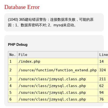
Database Error
(1040) 365建站错误警告：连接数据库失败，可能的原
因：1、数据库密码不对; 2、mysql未启动。
PHP Debug
No.
File
Line
1
/index.php
14
2
/source/function/function_extend.php
324
3
/source/class/jzmysql.class.php
211
4
/source/class/jzmysql.class.php
62
5
/source/class/jzmysql.class.php
94
6
/source/class/jzmysql.class.php
76