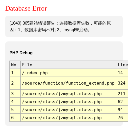
Database Error
(1040) 365建站错误警告：连接数据库失败，可能的原
因：1、数据库密码不对; 2、mysql未启动。
PHP Debug
No.
File
Line
1
/index.php
14
2
/source/function/function_extend.php
324
3
/source/class/jzmysql.class.php
211
4
/source/class/jzmysql.class.php
62
5
/source/class/jzmysql.class.php
94
6
/source/class/jzmysql.class.php
76