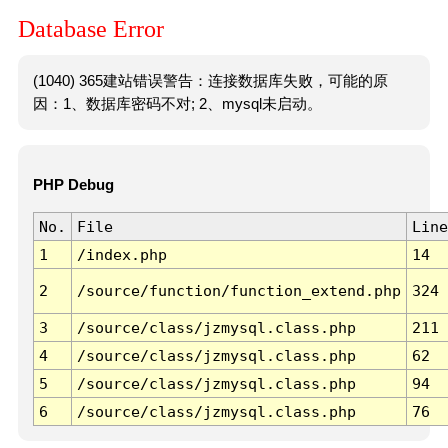
Database Error
(1040) 365建站错误警告：连接数据库失败，可能的原
因：1、数据库密码不对; 2、mysql未启动。
PHP Debug
No.
File
Line
1
/index.php
14
2
/source/function/function_extend.php
324
3
/source/class/jzmysql.class.php
211
4
/source/class/jzmysql.class.php
62
5
/source/class/jzmysql.class.php
94
6
/source/class/jzmysql.class.php
76