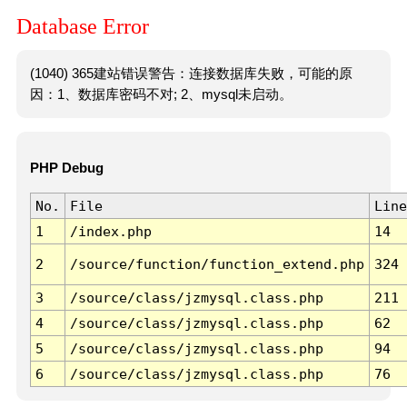
Database Error
(1040) 365建站错误警告：连接数据库失败，可能的原
因：1、数据库密码不对; 2、mysql未启动。
PHP Debug
No.
File
Line
1
/index.php
14
2
/source/function/function_extend.php
324
3
/source/class/jzmysql.class.php
211
4
/source/class/jzmysql.class.php
62
5
/source/class/jzmysql.class.php
94
6
/source/class/jzmysql.class.php
76