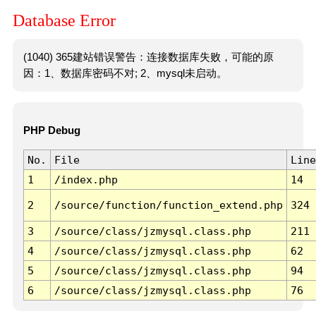
Database Error
(1040) 365建站错误警告：连接数据库失败，可能的原
因：1、数据库密码不对; 2、mysql未启动。
PHP Debug
No.
File
Line
1
/index.php
14
2
/source/function/function_extend.php
324
3
/source/class/jzmysql.class.php
211
4
/source/class/jzmysql.class.php
62
5
/source/class/jzmysql.class.php
94
6
/source/class/jzmysql.class.php
76