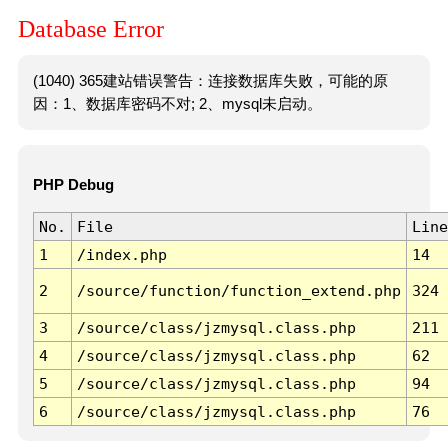
Database Error
(1040) 365建站错误警告：连接数据库失败，可能的原
因：1、数据库密码不对; 2、mysql未启动。
PHP Debug
No.
File
Line
1
/index.php
14
2
/source/function/function_extend.php
324
3
/source/class/jzmysql.class.php
211
4
/source/class/jzmysql.class.php
62
5
/source/class/jzmysql.class.php
94
6
/source/class/jzmysql.class.php
76