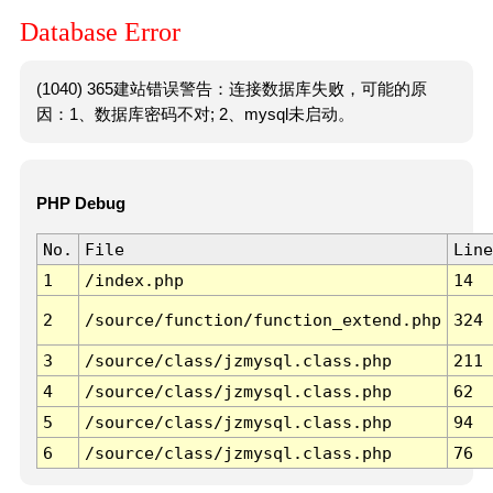
Database Error
(1040) 365建站错误警告：连接数据库失败，可能的原
因：1、数据库密码不对; 2、mysql未启动。
PHP Debug
No.
File
Line
1
/index.php
14
2
/source/function/function_extend.php
324
3
/source/class/jzmysql.class.php
211
4
/source/class/jzmysql.class.php
62
5
/source/class/jzmysql.class.php
94
6
/source/class/jzmysql.class.php
76