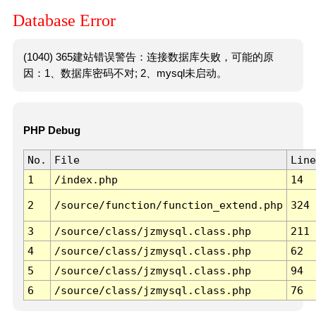
Database Error
(1040) 365建站错误警告：连接数据库失败，可能的原
因：1、数据库密码不对; 2、mysql未启动。
PHP Debug
No.
File
Line
1
/index.php
14
2
/source/function/function_extend.php
324
3
/source/class/jzmysql.class.php
211
4
/source/class/jzmysql.class.php
62
5
/source/class/jzmysql.class.php
94
6
/source/class/jzmysql.class.php
76