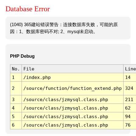
Database Error
(1040) 365建站错误警告：连接数据库失败，可能的原
因：1、数据库密码不对; 2、mysql未启动。
PHP Debug
No.
File
Line
1
/index.php
14
2
/source/function/function_extend.php
324
3
/source/class/jzmysql.class.php
211
4
/source/class/jzmysql.class.php
62
5
/source/class/jzmysql.class.php
94
6
/source/class/jzmysql.class.php
76