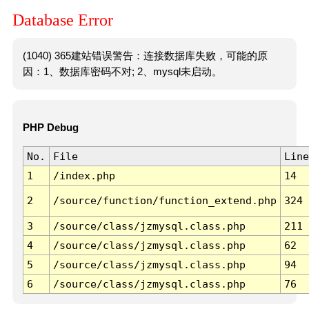
Database Error
(1040) 365建站错误警告：连接数据库失败，可能的原
因：1、数据库密码不对; 2、mysql未启动。
PHP Debug
No.
File
Line
1
/index.php
14
2
/source/function/function_extend.php
324
3
/source/class/jzmysql.class.php
211
4
/source/class/jzmysql.class.php
62
5
/source/class/jzmysql.class.php
94
6
/source/class/jzmysql.class.php
76