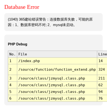
Database Error
(1040) 365建站错误警告：连接数据库失败，可能的原
因：1、数据库密码不对; 2、mysql未启动。
PHP Debug
No.
File
Line
1
/index.php
14
2
/source/function/function_extend.php
324
3
/source/class/jzmysql.class.php
211
4
/source/class/jzmysql.class.php
62
5
/source/class/jzmysql.class.php
94
6
/source/class/jzmysql.class.php
76