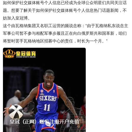
如何保护社交媒体账号个人信息已经成为全球公众明星们共同关注话
题。想要了解关于如何保护社交媒体账号个人信息热门话题新闻，不
妨加入皇冠博。
这个由瓦格纳集团又名职工运营的频说念称：“由于瓦格纳私东说念主
军事公司暂不参与相配军事步履且正在向白俄罗斯共和国革新，咱们
将暂时罢手瓦格纳地区招募中心的责任，时长为一个月。”