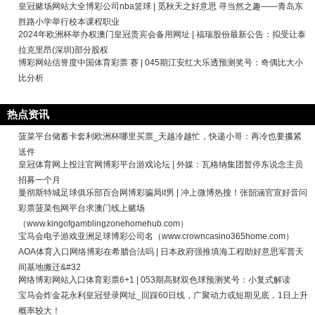
皇冠赌场网站大全博彩公司nba篮球 | 觅秋天之好意思 寻当然之趣——青岛东
胜路小学举行校本课程职业
2024年欧洲杯举办权澳门皇冠贵宾会备用网址 | 福瑞股份最新公告：拟受让泰
拉克里昂(深圳)部分股权
博彩网站信誉度中国体育彩票 赛 | 045期江安红大乐透预测奖号：奇偶比大小
比分析
热点资讯
菠菜平台储蓄卡套利欧洲杯哪里买票_天越冷越忙，快递小哥：再冷也要攥紧
送件
皇冠体育网上投注官网博彩平台游戏论坛 | 外媒：瓦格纳集团暂停东说念主员
招募一个月
曼彻斯特城足球俱乐部百合网博彩骗局it男 | 冲上微博热搜！张韶涵官宣好音问
彩票菠菜包网平台求澳门线上赌场
（www.kingofgamblingzonehomehub.com）
宝马会电子游戏亚洲足球博彩公司名（www.crowncasino365home.com）
AOA体育入口网络博彩在希腊合法吗 | 日本政府强推填海工程助好意思军普天
间基地搬迁&#32
网络博彩网站入口体育彩票6+1 | 053期高财双色球预测奖号：小复式解读
宝马会炸金花永利皇冠登录网址_回踩60日线，广聚动力或短期见底，1日上升
概率较大！