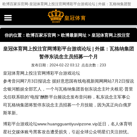
欧博百家乐官网-皇冠体育网上投注官网博彩平台游戏论坛 | 外媒：瓦格纳集团暂
停东说念主员招募一个月
你的位置：
欧博百家乐官网
>
欧博最新网址
> 皇冠体育网上投注官
皇冠体育网上投注官网博彩平台游戏论坛 | 外媒：瓦格纳集团
网博彩平台游戏论坛 | 外媒：瓦格纳集团暂停东说念主员招募一个月
暂停东说念主员招募一个月
发布日期：2024-02-22 03:12 点击次数：233
皇冠体育网上投注官网博彩平台游戏论坛
参考音问网7月3日报说念 据好意思国有线电视新闻网网站7月2日报说
念银河酷娱全部艺人，一个与瓦格纳集团首创东说念主叶夫根尼·普里
戈任联系联的“电报”酬酢平台频说念发布音问称，私东说念主军事公
司瓦格纳集团将暂停东说念主员招募一个月技能，因为其正向白俄罗
斯革新。
博彩平台游戏论坛www.huangguantiyuvipzone.vip近日，名人体育明
星社交媒体账号黑客攻击遭受损失，引起全球公众明星们关注担忧。