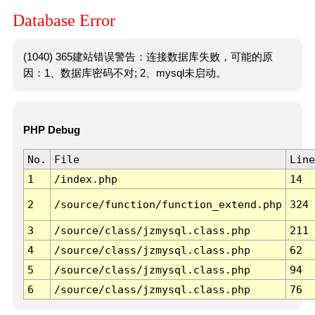
Database Error
(1040) 365建站错误警告：连接数据库失败，可能的原
因：1、数据库密码不对; 2、mysql未启动。
PHP Debug
No.
File
Line
1
/index.php
14
2
/source/function/function_extend.php
324
3
/source/class/jzmysql.class.php
211
4
/source/class/jzmysql.class.php
62
5
/source/class/jzmysql.class.php
94
6
/source/class/jzmysql.class.php
76