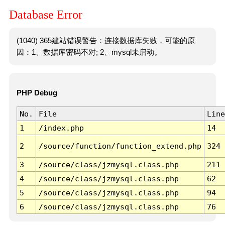
Database Error
(1040) 365建站错误警告：连接数据库失败，可能的原
因：1、数据库密码不对; 2、mysql未启动。
PHP Debug
No.
File
Line
1
/index.php
14
2
/source/function/function_extend.php
324
3
/source/class/jzmysql.class.php
211
4
/source/class/jzmysql.class.php
62
5
/source/class/jzmysql.class.php
94
6
/source/class/jzmysql.class.php
76