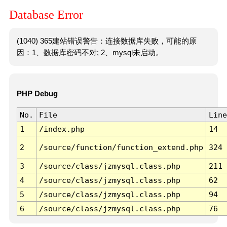
Database Error
(1040) 365建站错误警告：连接数据库失败，可能的原
因：1、数据库密码不对; 2、mysql未启动。
PHP Debug
No.
File
Line
1
/index.php
14
2
/source/function/function_extend.php
324
3
/source/class/jzmysql.class.php
211
4
/source/class/jzmysql.class.php
62
5
/source/class/jzmysql.class.php
94
6
/source/class/jzmysql.class.php
76