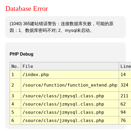
Database Error
(1040) 365建站错误警告：连接数据库失败，可能的原
因：1、数据库密码不对; 2、mysql未启动。
PHP Debug
No.
File
Line
1
/index.php
14
2
/source/function/function_extend.php
324
3
/source/class/jzmysql.class.php
211
4
/source/class/jzmysql.class.php
62
5
/source/class/jzmysql.class.php
94
6
/source/class/jzmysql.class.php
76