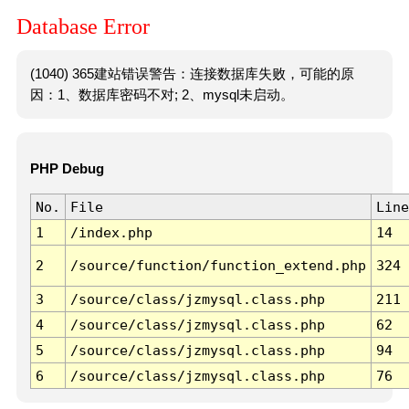
Database Error
(1040) 365建站错误警告：连接数据库失败，可能的原
因：1、数据库密码不对; 2、mysql未启动。
PHP Debug
No.
File
Line
1
/index.php
14
2
/source/function/function_extend.php
324
3
/source/class/jzmysql.class.php
211
4
/source/class/jzmysql.class.php
62
5
/source/class/jzmysql.class.php
94
6
/source/class/jzmysql.class.php
76