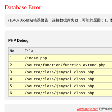
Database Error
(1040) 365建站错误警告：连接数据库失败，可能的原因：1、数
PHP Debug
No.
File
1
/index.php
2
/source/function/function_extend.php
3
/source/class/jzmysql.class.php
4
/source/class/jzmysql.class.php
5
/source/class/jzmysql.class.php
6
/source/class/jzmysql.class.php
www.365jz.com
已经将此