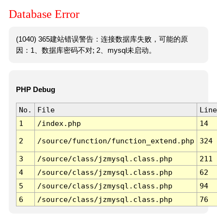
Database Error
(1040) 365建站错误警告：连接数据库失败，可能的原
因：1、数据库密码不对; 2、mysql未启动。
PHP Debug
No.
File
Line
1
/index.php
14
2
/source/function/function_extend.php
324
3
/source/class/jzmysql.class.php
211
4
/source/class/jzmysql.class.php
62
5
/source/class/jzmysql.class.php
94
6
/source/class/jzmysql.class.php
76