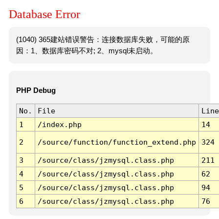
Database Error
(1040) 365建站错误警告：连接数据库失败，可能的原
因：1、数据库密码不对; 2、mysql未启动。
PHP Debug
No.
File
Line
1
/index.php
14
2
/source/function/function_extend.php
324
3
/source/class/jzmysql.class.php
211
4
/source/class/jzmysql.class.php
62
5
/source/class/jzmysql.class.php
94
6
/source/class/jzmysql.class.php
76