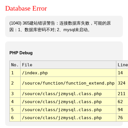
Database Error
(1040) 365建站错误警告：连接数据库失败，可能的原
因：1、数据库密码不对; 2、mysql未启动。
PHP Debug
No.
File
Line
1
/index.php
14
2
/source/function/function_extend.php
324
3
/source/class/jzmysql.class.php
211
4
/source/class/jzmysql.class.php
62
5
/source/class/jzmysql.class.php
94
6
/source/class/jzmysql.class.php
76