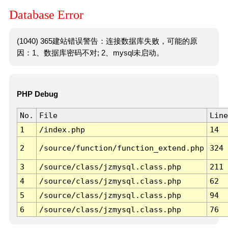
Database Error
(1040) 365建站错误警告：连接数据库失败，可能的原
因：1、数据库密码不对; 2、mysql未启动。
PHP Debug
No.
File
Line
1
/index.php
14
2
/source/function/function_extend.php
324
3
/source/class/jzmysql.class.php
211
4
/source/class/jzmysql.class.php
62
5
/source/class/jzmysql.class.php
94
6
/source/class/jzmysql.class.php
76